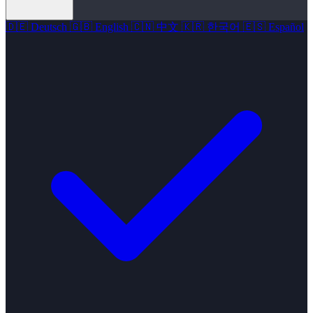
🇩🇪
Deutsch
🇬🇧
English
🇨🇳
中文
🇰🇷
한국어
🇪🇸
Español