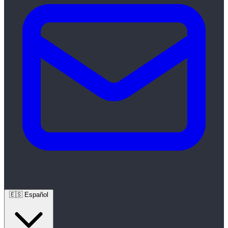
🇪🇸
Español