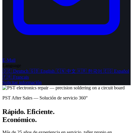
E-Mail
Language
🇩🇪
Deutsch
🇬🇧
English
🇨🇳
中文
🇰🇷
한국어
🇪🇸
Español
🇫🇷
Français
Solicitar información
PST After Sales — Solución de servicio 360°
Rápido. Eficiente.
Económico.
Más de 25 años de experiencia en servicio, taller propio en