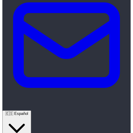
🇪🇸
Español