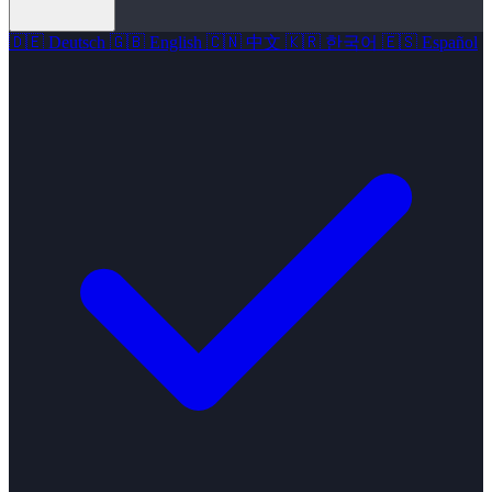
🇩🇪
Deutsch
🇬🇧
English
🇨🇳
中文
🇰🇷
한국어
🇪🇸
Español