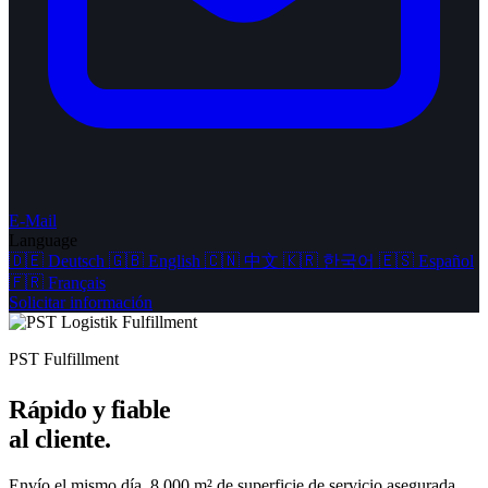
E-Mail
Language
🇩🇪
Deutsch
🇬🇧
English
🇨🇳
中文
🇰🇷
한국어
🇪🇸
Español
🇫🇷
Français
Solicitar información
PST Fulfillment
Rápido y fiable
al cliente.
Envío el mismo día, 8.000 m² de superficie de servicio asegurada,