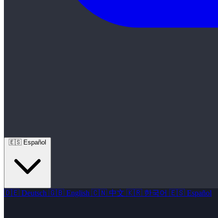
🇪🇸
Español
🇩🇪
Deutsch
🇬🇧
English
🇨🇳
中文
🇰🇷
한국어
🇪🇸
Español