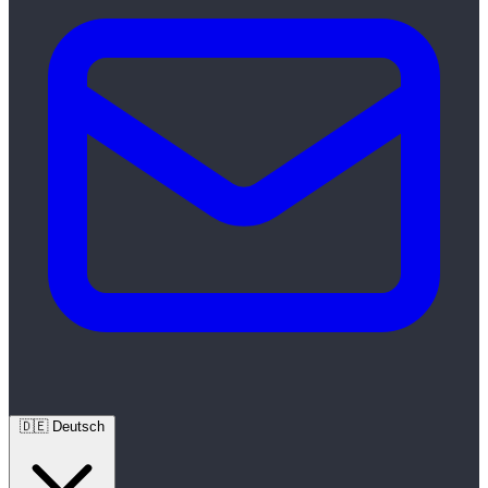
🇩🇪
Deutsch