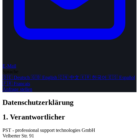
E-Mail
Sprache
🇩🇪
Deutsch
🇬🇧
English
🇨🇳
中文
🇰🇷
한국어
🇪🇸
Español
🇫🇷
Français
Anfrage stellen
Datenschutzerklärung
1. Verantwortlicher
PST - professional support technologies GmbH
Velberter Str. 91