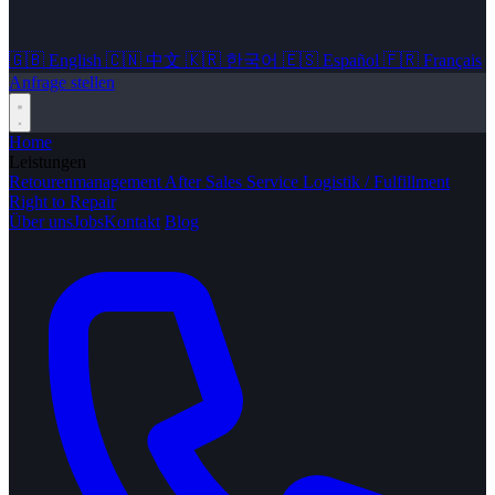
🇬🇧
English
🇨🇳
中文
🇰🇷
한국어
🇪🇸
Español
🇫🇷
Français
Anfrage stellen
Home
Leistungen
Retourenmanagement
After Sales Service
Logistik / Fulfillment
Right to Repair
Über uns
Jobs
Kontakt
Blog