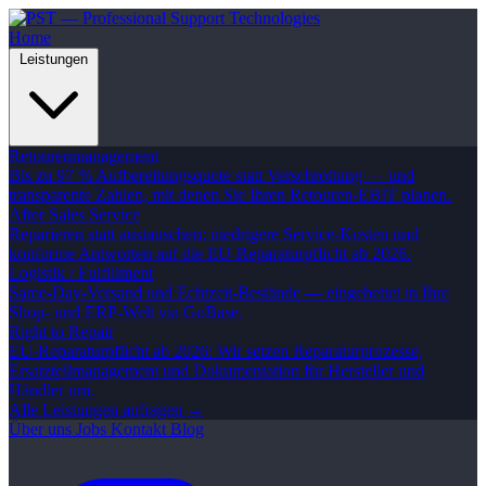
Home
Leistungen
Retourenmanagement
Bis zu 97 % Aufbereitungsquote statt Verschrottung — und
transparente Zahlen, mit denen Sie Ihren Retouren-EBIT planen.
After Sales Service
Reparieren statt austauschen: niedrigere Service-Kosten und
konforme Antworten auf die EU-Reparaturpflicht ab 2026.
Logistik / Fulfillment
Same-Day-Versand und Echtzeit-Bestände — eingebettet in Ihre
Shop- und ERP-Welt via GoBase.
Right to Repair
EU-Reparaturpflicht ab 2026: Wir setzen Reparaturprozesse,
Ersatzteilmanagement und Dokumentation für Hersteller und
Händler um.
Alle Leistungen anfragen →
Über uns
Jobs
Kontakt
Blog