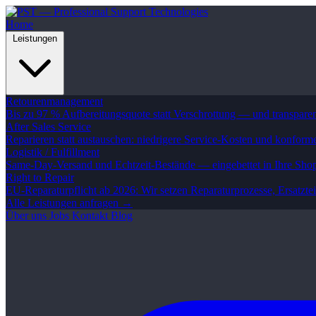
Home
Leistungen
Retourenmanagement
Bis zu 97 % Aufbereitungsquote statt Verschrottung — und transpare
After Sales Service
Reparieren statt austauschen: niedrigere Service-Kosten und konform
Logistik / Fulfillment
Same-Day-Versand und Echtzeit-Bestände — eingebettet in Ihre Sh
Right to Repair
EU-Reparaturpflicht ab 2026: Wir setzen Reparaturprozesse, Ersatzt
Alle Leistungen anfragen →
Über uns
Jobs
Kontakt
Blog