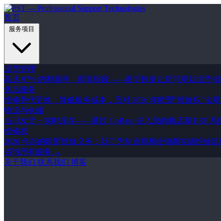
首页
服务项目
退货管理
高达 97% 的翻新率，而非报废——透明数据让您可规划退货损
售后服务
维修替代更换：降低服务成本，应对 2026 年欧盟"维修权"法
物流与仓储
当日发货 + 实时库存——通过 GoBase 嵌入您的商店和 ERP 
维修权
2026 年起的欧盟维修义务：我们为制造商和经销商实施维修
咨询所有服务 →
关于我们
联系我们
博客